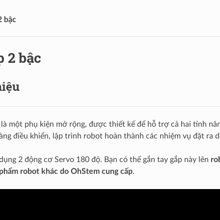
2 bậc
p 2 bậc
hiệu
 là một phụ kiện mở rộng, được thiết kế để hỗ trợ cả hai tính nă
àng điều khiển, lập trình robot hoàn thành các nhiệm vụ đặt ra 
ụng 2 động cơ Servo 180 độ. Bạn có thể gắn tay gắp này lên
ro
 phẩm robot khác do OhStem cung cấp
.