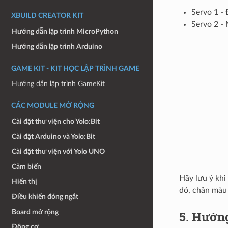
Servo 1 -
XBUILD CREATOR KIT
Servo 2 - 
Hướng dẫn lập trình MicroPython
Hướng dẫn lập trình Arduino
GAME KIT - KIT HỌC LẬP TRÌNH GAME
Hướng dẫn lập trình GameKit
CÁC MODULE MỞ RỘNG
Cài đặt thư viện cho Yolo:Bit
Cài đặt Arduino và Yolo:Bit
Cài đặt thư viện với Yolo UNO
Cảm biến
Hãy lưu ý khi
Hiển thị
đó, chân màu 
Điều khiển đóng ngắt
Board mở rộng
5. Hướn
Động cơ