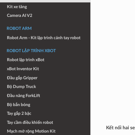
Kit xe tăng
Camera AI V2
ROBOT ARM
Robot Arm - Kit lập trình cánh tay robot
ROBOT LẬP TRÌNH XBOT
Robot lập trình xBot
xBot Inventor Kit
Đầu gắp Gripper
Bộ Dump Truck
Đầu nâng ForkLift
Bộ bắn bóng
Tay gắp 2 bậc
Tay cầm điều khiển robot
Kết nối hai s
Mạch mở rộng Motion Kit