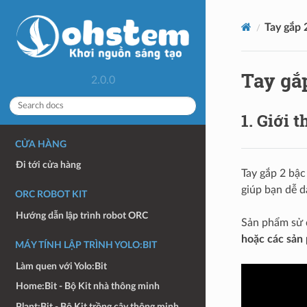
Tay gắp 
Tay gắ
2.0.0
1. Giới t
CỬA HÀNG
Đi tới cửa hàng
Tay gắp 2 bậc
giúp bạn dễ d
ORC ROBOT KIT
Hướng dẫn lập trình robot ORC
Sản phẩm sử d
hoặc các sản
MÁY TÍNH LẬP TRÌNH YOLO:BIT
Làm quen với Yolo:Bit
Home:Bit - Bộ Kit nhà thông minh
Plant:Bit - Bộ Kit trồng cây thông minh