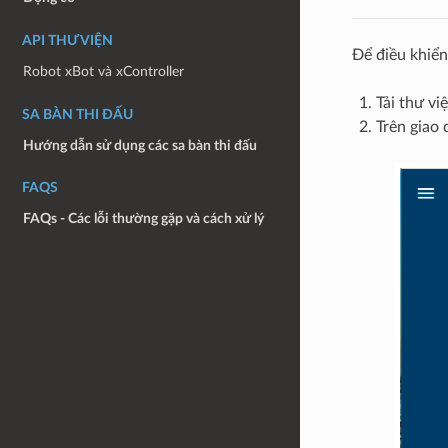
API THƯ VIỆN
Để điều khiển
Robot xBot và xController
Tải thư vi
SA BÀN THI ĐẤU
Trên giao 
Hướng dẫn sử dụng các sa bàn thi đấu
FAQS
FAQs - Các lỗi thường gặp và cách xử lý