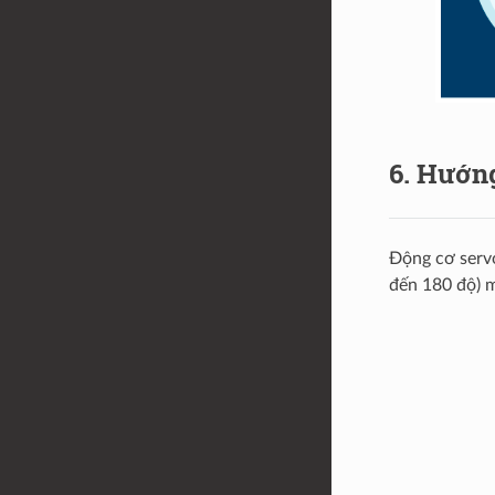
6. Hướng
Động cơ servo
đến 180 độ) m