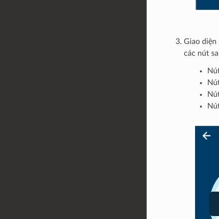
Giao diện 
các nút sa
Nút
Nút
Nút
Nút