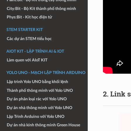
City:Bit - Bộ Kit thành phố thông minh
Phys:Bit - Kit học điện tử
STEM STARTER KIT
Các dự án STEM tiểu học
AIOT KIT - LẬP TRÌNH AI & IOT
Làm quen với AIoT KIT
YOLO UNO - MẠCH LẬP TRÌNH ARDUINO
Lập trình Yolo UNO bằng khối lệnh
Thành phố thông minh với Yolo UNO
2. Link
Dự án phân loại rác với Yolo UNO
Dự án nhà thông minh với Yolo UNO
Lập Trình Arduino với Yolo UNO
Dự án nhà kính thông minh Green House