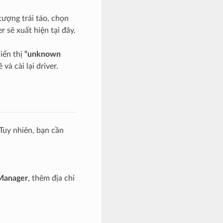
tượng trái táo, chọn
sẽ xuất hiện tại đây.
iển thị
“unknown
à cài lại driver.
Tuy nhiên, bạn cần
 Manager
, thêm địa chỉ