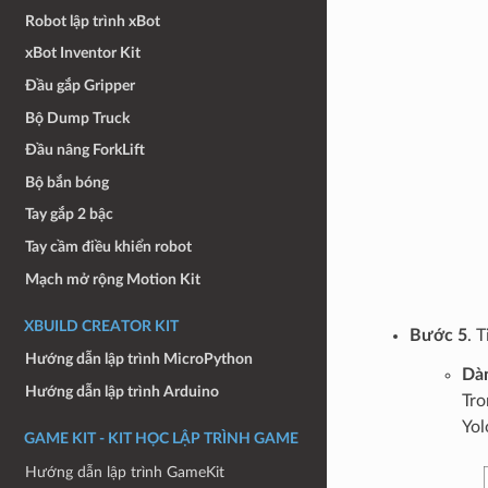
Robot lập trình xBot
xBot Inventor Kit
Đầu gắp Gripper
Bộ Dump Truck
Đầu nâng ForkLift
Bộ bắn bóng
Tay gắp 2 bậc
Tay cầm điều khiển robot
Mạch mở rộng Motion Kit
XBUILD CREATOR KIT
Bước 5
. 
Hướng dẫn lập trình MicroPython
Dàn
Hướng dẫn lập trình Arduino
Tr
Yol
GAME KIT - KIT HỌC LẬP TRÌNH GAME
Hướng dẫn lập trình GameKit