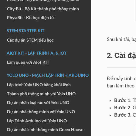
City:Bit - Bộ Kit thành phố thông minh
Phys:Bit - Kit học điện tử
STEM STARTER KIT
Sau khi tải, 
Các dự án STEM tiểu học
2. Cài đặ
AIOT KIT - LẬP TRÌNH AI & IOT
Làm quen với AIoT KIT
YOLO UNO - MẠCH LẬP TRÌNH ARDUINO
Để máy tính có
Lập trình Yolo UNO bằng khối lệnh
bạn làm theo
Thành phố thông minh với Yolo UNO
Bước 1
. 
Dự án phân loại rác với Yolo UNO
Bước 2
. 
Dự án nhà thông minh với Yolo UNO
Bước 3
. 
Lập Trình Arduino với Yolo UNO
Dự án nhà kính thông minh Green House