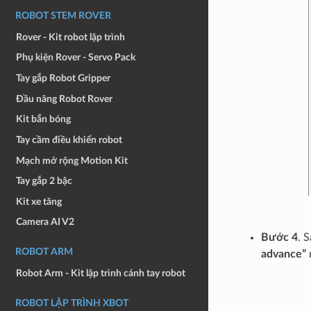
ROBOT STEM ROVER
Rover - Kit robot lập trình
Phụ kiện Rover - Servo Pack
Tay gắp Robot Gripper
Đầu nâng Robot Rover
Kit bắn bóng
Tay cầm điều khiển robot
Mạch mở rộng Motion Kit
Tay gắp 2 bậc
Kit xe tăng
Camera AI V2
Bước 4
. 
ROBOT ARM
advance”
Robot Arm - Kit lập trình cánh tay robot
ROBOT LẬP TRÌNH XBOT