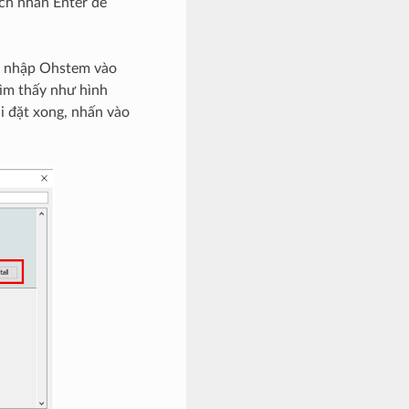
ách nhấn Enter để
, nhập Ohstem vào
ìm thấy như hình
ài đặt xong, nhấn vào