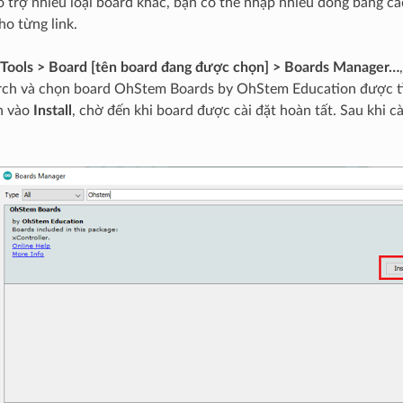
ỗ trợ nhiều loại board khác, bạn có thể nhập nhiều dòng bằng c
o từng link.
Tools > Board [tên board đang được chọn] > Boards Manager…
rch và chọn board OhStem Boards by OhStem Education được t
n vào
Install
, chờ đến khi board được cài đặt hoàn tất. Sau khi c