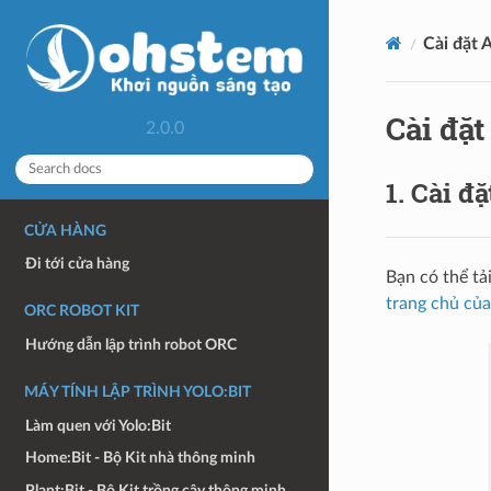
Cài đặt 
Cài đặt
2.0.0
1. Cài đ
CỬA HÀNG
Đi tới cửa hàng
Bạn có thể tả
trang chủ củ
ORC ROBOT KIT
Hướng dẫn lập trình robot ORC
MÁY TÍNH LẬP TRÌNH YOLO:BIT
Làm quen với Yolo:Bit
Home:Bit - Bộ Kit nhà thông minh
Plant:Bit - Bộ Kit trồng cây thông minh