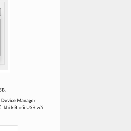
SB.
n
Device Manager
.
 khi kết nối USB với