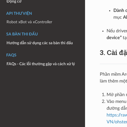
Động cơ
Dành c
API THƯ VIỆN
mục
A
Robot xBot và xController
Nếu driver
SA BÀN THI ĐẤU
device”
tạ
Hướng dẫn sử dụng các sa bàn thi đấu
3. Cài đ
FAQS
FAQs - Các lỗi thường gặp và cách xử lý
Phần mềm Ardu
làm thêm một 
Mở phần m
Vào men
đường dẫn
https://r
VN/ohstem