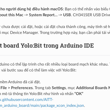
ho người dùng hệ điều hành macOS
: Bạn có thể nhấn vào biểu 
bout this Mac -> System Report… -> USB
. CH341SER USB Driver 
 chưa được cài đặt, hoặc cài đặt chưa thành công, máy tính sẽ h
i mục Device Manager. Trong trường hợp này, bạn cần phải tải về v
ặt board Yolo:Bit trong Arduino IDE
ino có thể lập trình cho rất nhiều loại board mạch khác nhau. 
vài bước sau để có thể làm việc với Yolo:Bit:
ềm Arduino đã cài đặt.
u
File > Preferences
. Trong tab
Settings
, mục
Additional Boards
 mô tả thông tin Yolo:Bit như hình và nhấn
“OK”
aw.githubusercontent.com/AITT-
_arduino_board/main/package_xcon_index.json
.