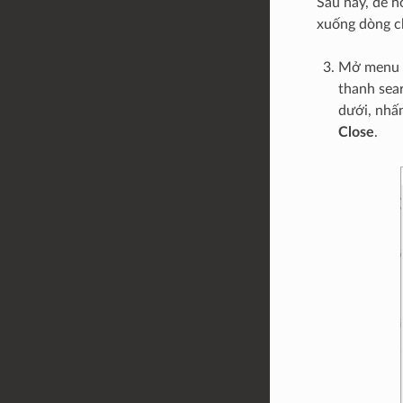
Sau này, để h
xuống dòng ch
Mở menu
thanh sea
dưới, nhấ
Close
.