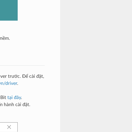
 mềm.
iver trước. Để cài đặt,
n/driver
.
:Bit
tại đây
.
n hành cài đặt.