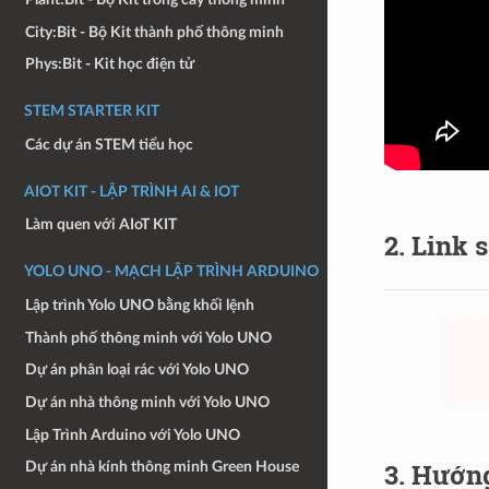
City:Bit - Bộ Kit thành phố thông minh
Phys:Bit - Kit học điện tử
STEM STARTER KIT
Các dự án STEM tiểu học
AIOT KIT - LẬP TRÌNH AI & IOT
Làm quen với AIoT KIT
2. Link
YOLO UNO - MẠCH LẬP TRÌNH ARDUINO
Lập trình Yolo UNO bằng khối lệnh
Thành phố thông minh với Yolo UNO
Dự án phân loại rác với Yolo UNO
Dự án nhà thông minh với Yolo UNO
Lập Trình Arduino với Yolo UNO
3. Hướng
Dự án nhà kính thông minh Green House