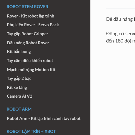
ROBOT STEM ROVER
Rover - Kit robot lập trình
Để đầu nâng F
Phụ kiện Rover - Servo Pack
Động cơ servo
Tay gắp Robot Gripper
đến 180 độ) m
Đầu nâng Robot Rover
Kit bắn bóng
Tay cầm điều khiển robot
Mạch mở rộng Motion Kit
Tay gắp 2 bậc
Kit xe tăng
Camera AI V2
ROBOT ARM
Robot Arm - Kit lập trình cánh tay robot
ROBOT LẬP TRÌNH XBOT