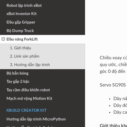
Robot lập trình xBot
xBot Inventor Kit
Đầu gắp Gripper
Bộ Dump Truck
Đầu nâng ForkLift
1. Giới thiệu
2. Link sản phẩm
Chiều xoay củ
quy ước, chiề
3. Hướng dẫn lập trình
góc 0 độ đến 
Bộ bắn bóng
Tay gắp 2 bậc
Servo SG90S c
Tay cầm điều khiển robot
Mạch mở rộng Motion Kit
Dây nâ
Dây đỏ
XBUILD CREATOR KIT
Dây ca
Hướng dẫn lập trình MicroPython
Giới thiệu kh