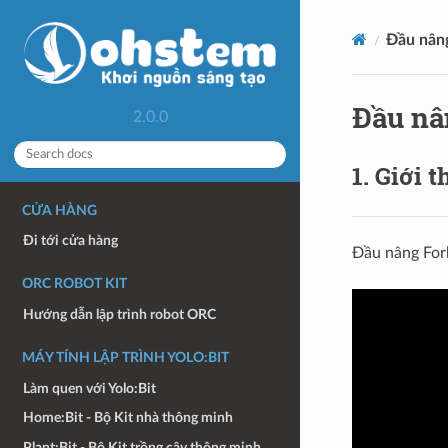
Đầu nâng
Đầu nâ
2.0.0
1. Giới t
CỬA HÀNG
Đi tới cửa hàng
Đầu nâng Fork
ORC ROBOT KIT
Hướng dẫn lập trình robot ORC
MÁY TÍNH LẬP TRÌNH YOLO:BIT
Làm quen với Yolo:Bit
Home:Bit - Bộ Kit nhà thông minh
Plant:Bit - Bộ Kit trồng cây thông minh