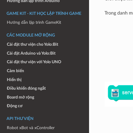
Hướng dẫn lập trình Arduino
Trong danh m
GAME KIT - KIT HỌC LẬP TRÌNH GAME
Hướng dẫn lập trình GameKit
CÁC MODULE MỞ RỘNG
Cài đặt thư viện cho Yolo:Bit
Cài đặt Arduino và Yolo:Bit
Cài đặt thư viện với Yolo UNO
Cảm biến
Hiển thị
Điều khiển đóng ngắt
Board mở rộng
Động cơ
API THƯ VIỆN
Robot xBot và xController