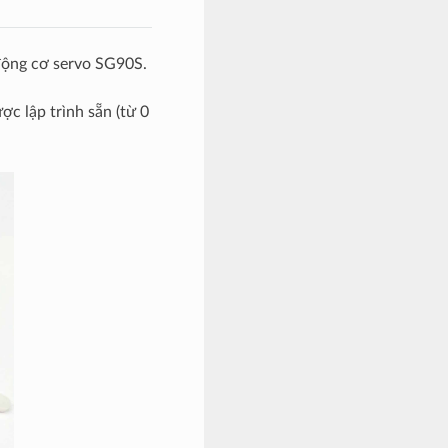
động cơ servo SG90S.
ợc lập trình sẵn (từ 0