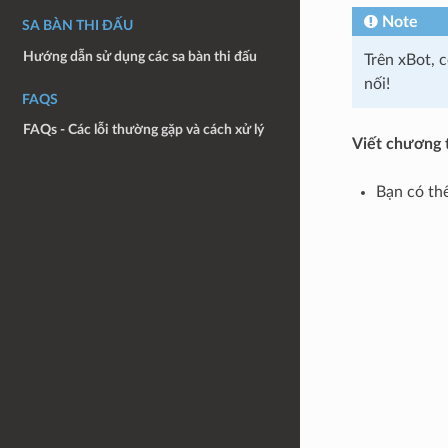
Note
SA BÀN THI ĐẤU
Hướng dẫn sử dụng các sa bàn thi đấu
Trên xBot, c
nối!
FAQS
FAQs - Các lỗi thường gặp và cách xử lý
Viết chương t
Bạn có thể